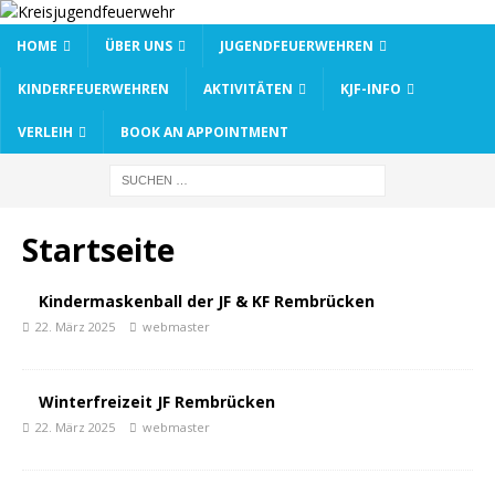
HOME
ÜBER UNS
JUGENDFEUERWEHREN
KINDERFEUERWEHREN
AKTIVITÄTEN
KJF-INFO
VERLEIH
BOOK AN APPOINTMENT
Startseite
Kindermaskenball der JF & KF Rembrücken
22. März 2025
webmaster
Winterfreizeit JF Rembrücken
22. März 2025
webmaster