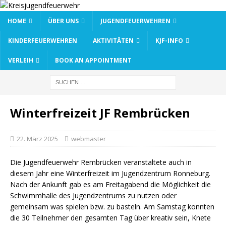
HOME
ÜBER UNS
JUGENDFEUERWEHREN
KINDERFEUERWEHREN
AKTIVITÄTEN
KJF-INFO
VERLEIH
BOOK AN APPOINTMENT
Winterfreizeit JF Rembrücken
22. März 2025
webmaster
Die Jugendfeuerwehr Rembrücken veranstaltete auch in
diesem Jahr eine Winterfreizeit im Jugendzentrum Ronneburg.
Nach der Ankunft gab es am Freitagabend die Möglichkeit die
Schwimmhalle des Jugendzentrums zu nutzen oder
gemeinsam was spielen bzw. zu basteln. Am Samstag konnten
die 30 Teilnehmer den gesamten Tag über kreativ sein, Knete